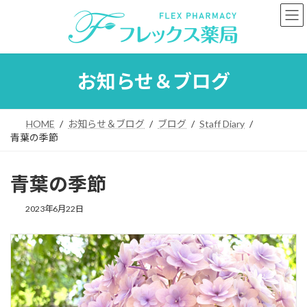
コ
ナ
ン
ビ
テ
ゲ
ン
ー
ツ
シ
へ
ョ
お知らせ＆ブログ
ス
ン
キ
に
ッ
移
HOME
お知らせ＆ブログ
ブログ
Staff Diary
プ
動
青葉の季節
青葉の季節
2023年6月22日