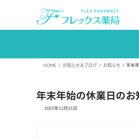
コ
ナ
ン
ビ
テ
ゲ
ン
ー
ツ
シ
へ
ョ
ス
ン
キ
に
ッ
移
HOME
お知らせ＆ブログ
お知らせ
年末
プ
動
年末年始の休業日のお
2025年12月21日